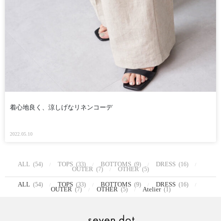
着心地良く、涼しげなリネンコーデ
2022.05.10
ALL
TOPS
BOTTOMS
DRESS
(54)
(33)
(9)
(16)
OUTER
OTHER
(7)
(5)
ALL
TOPS
BOTTOMS
DRESS
(54)
(33)
(9)
(16)
OUTER
OTHER
Atelier
(7)
(5)
(1)