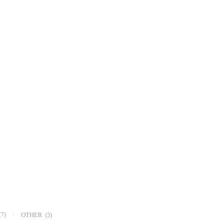
(7)
OTHER
(5)