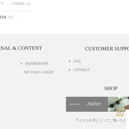
(7)
OTHER
(5)
TER
(7)
RNAL & CONTENT
CUSTOMER SUPP
FAQ
MEMBERSHIP
CONTACT
- MY PAGE / LOGIN
SHOP
アイテムを手にとってご覧いただ