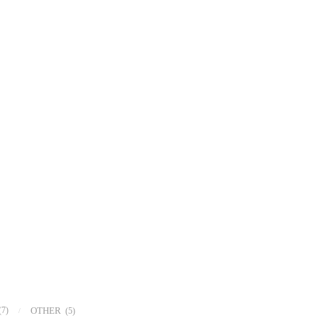
(7)
OTHER
(5)