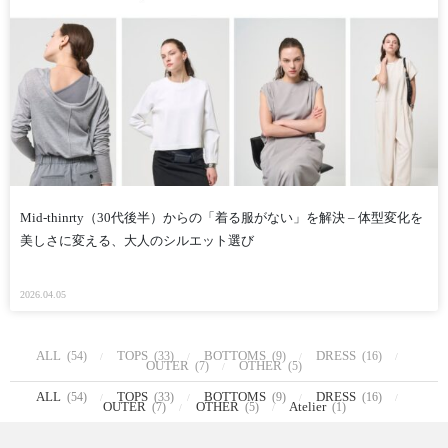
Mid-thinrty（30代後半）からの「着る服がない」を解決 – 体型変化を
美しさに変える、大人のシルエット選び
2026.04.05
ALL
TOPS
BOTTOMS
DRESS
(54)
(33)
(9)
(16)
OUTER
OTHER
(7)
(5)
ALL
TOPS
BOTTOMS
DRESS
(54)
(33)
(9)
(16)
OUTER
OTHER
Atelier
(7)
(5)
(1)