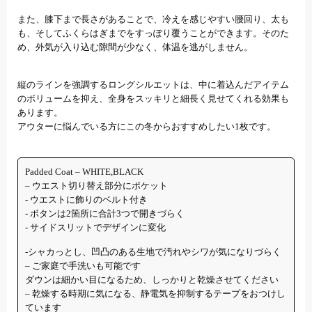
また、膝下まで長さがあることで、冷えを感じやすい腰回り、太も
も、そしてふくらはぎまでをすっぽり覆うことができます。そのた
め、外気が入り込む隙間が少なく、体温を逃がしません。
縦のラインを強調するロングシルエットは、中に着込んだアイテム
のボリュームを抑え、全身をスッキリと細長く見せてくれる効果も
あります。
アウターに悩んでいる方にこの冬からおすすめしたい1枚です。
Padded Coat – WHITE,BLACK
– ウエスト切り替え部分にポケット
‐ ウエストに飾りのベルト付き
‐ ボタンは2箇所に合計3つで開きづらく
‐ サイドスリットでデザインに変化
‐シャカっとし、凹凸のある生地で汚れやシワが気になりづらく
– ご家庭で手洗いも可能です
ダウンは細かい目になるため、しっかりと乾燥させてください
– 乾燥する時期に気になる、静電気を抑制するテープをおつけし
ています