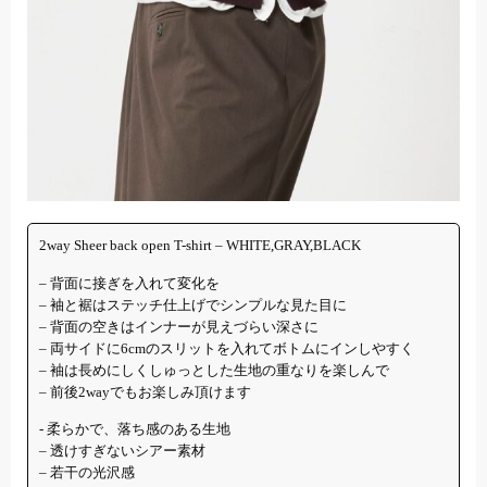
2way Sheer back open T-shirt – WHITE,GRAY,BLACK
– 背面に接ぎを入れて変化を
– 袖と裾はステッチ仕上げでシンプルな見た目に
– 背面の空きはインナーが見えづらい深さに
– 両サイドに6cmのスリットを入れてボトムにインしやすく
– 袖は長めにしくしゅっとした生地の重なりを楽しんで
– 前後2wayでもお楽しみ頂けます
‐ 柔らかで、落ち感のある生地
– 透けすぎないシアー素材
– 若干の光沢感