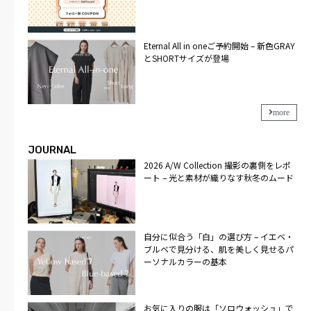
Eternal All in oneご予約開始 – 新色GRAY
とSHORTサイズが登場
more
JOURNAL
2026 A/W Collection 撮影の裏側をレポ
ート – 光と素材が織りなす秋冬のムード
自分に似合う「白」の選び方 – イエベ・
ブルベで見分ける、肌を美しく見せるパ
ーソナルカラーの基本
お気に入りの服は「ソロウォッシュ」で