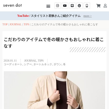
YouTube
/ スタイリスト若狭さんご紹介アイテム
more >
TOP
|
JOURNAL
|
TIPS
|
こだわりのアイテムで冬の暖かさもおしゃれに着こなす
こだわりのアイテムで冬の暖かさもおしゃれに着こ
なす
2026.01.11
JOURNAL
,
TIPS
コーディネート
,
シアー
,
タートルネック
,
ダウン
,
冬