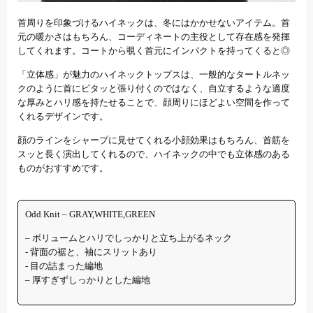
首周りを印象づけるハイネックは、冬にはかかせないアイテム。首
元の暖かさはもちろん、コーディネートの主役として存在感を発揮
してくれます。コートから覗く首元にインパクトを持ってくると◎
「立体感」が魅力のハイネックトップスは、一般的なタートルネッ
クのように首にピタッと張り付くのではなく、自立するような適度
な厚みとハリ感を持たせることで、顔周りにほどよい空間を作って
くれるデザインです。
顔のラインをシャープに見せてくれる小顔効果はもちろん、首筋を
スッと長く演出してくれるので、ハイネックの中でも立体感のある
ものがおすすめです。
Odd Knit – GRAY,WHITE,GREEN
– ボリュームとハリでしっかりと立ち上がるネック
‐ 背面の裾と、袖にスリットあり
‐ 目の詰まった編地
– 厚すぎずしっかりとした編地