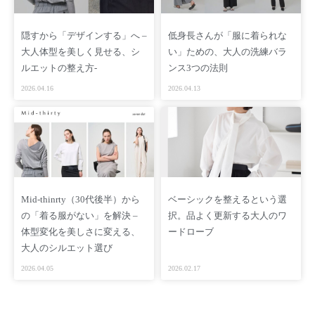
隠すから「デザインする」へ –
低身長さんが「服に着られな
大人体型を美しく見せる、シ
い」ための、大人の洗練バラ
ルエットの整え方-
ンス3つの法則
2026.04.16
2026.04.13
Mid-thinrty（30代後半）から
ベーシックを整えるという選
の「着る服がない」を解決 –
択。品よく更新する大人のワ
体型変化を美しさに変える、
ードローブ
大人のシルエット選び
2026.04.05
2026.02.17