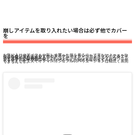
崩しアイテムを取り入れたい場合は必ず他でカバー
を
お気に入りのアイテムや新しく買った服を着るのって楽しい！
だけどオフィスにはちょっと派手かな、、といったようなアイテムを取り入れたい場合は、必ず他のアイテムでオフィスカジュアルの定番アイテムを取り入れます。
例えば華やかな花柄スカートにはトップスにシャツやシンプルなベーシックカラーを合わせたり、
デニムやTシャツなどカジュアルなアイテムもOKな会社であればジャケットやヒールをプラスするだけできちんと見えも叶います。
ちょっとした工夫でオフィスカジュアルのバリエーションは幅広く展開できるんです。