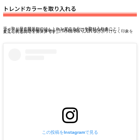
トレンドカラーを取り入れる
手っ取り早く簡単なのは、トレンドのカラーを取り入れること！
アイテムは普段と同じでも、色を変えるだけで新鮮な印象に。
また、派手な色や柄はNGという会社も多いと思いますが、
どこか１点だけでも十分ですし、小物で取り入れるとさりげなく印象を変えられるのでオススメです。
この投稿をInstagramで見る