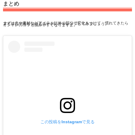
まとめ
まずは色や素材などアイテム以外の部分で変化をつけて、慣れてきたらアイテムで差をつけるコーデにチャレンジしてみましょう。
オシャレのコツも掴みやすくなりますよ。
この投稿をInstagramで見る