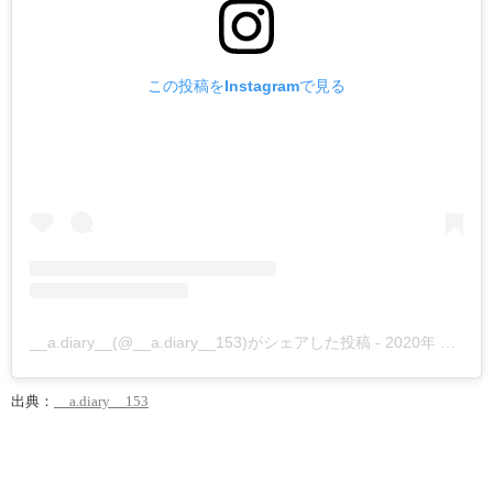
この投稿をInstagramで見る
__a.diary__(@__a.diary__153)がシェアした投稿
-
2020年 7月月28日午前2時01分PDT
出典：
__a.diary__153