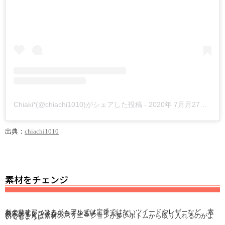
Chiaki*(@chiachi1010)がシェアした投稿
-
2020年 7月月27日午後4時15分PDT
出典：
chiachi1010
素材をチェンジ
あまりオフィスカジュアルでは定番ではないツイードやレザーなど、素材で変化をつけるのもオススメ。
今年のトレンドならサテンをチョイスして。
初心者さんは素材のバリエーションが多いボトムから取り入れるのがよいでしょう。