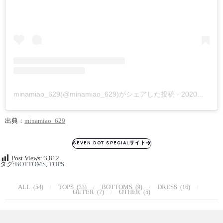
minamiao_629(@minamiao_629)がシェアした投稿
-
2020年 5月月13日午後3時50分PDT
出典：
minamiao_629
SEVEN DOT SPECIALサイト
Post Views:
3,812
タグ:
BOTTOMS
,
TOPS
ALL
TOPS
BOTTOMS
DRESS
(54)
(33)
(9)
(16)
OUTER
OTHER
(7)
(5)