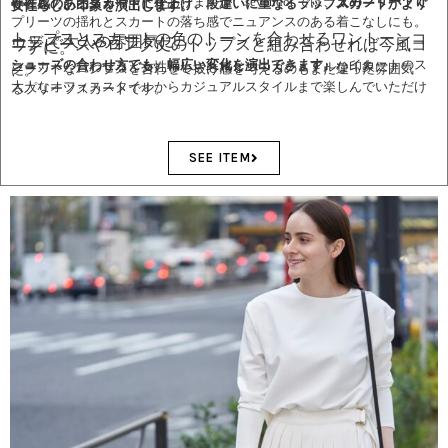
様々なプリーツスカートがありますが、sevendot では、
太めプリーツで存在感のあるスカートに仕上げ、段違いに重なるラップスカートがより女性らしい印象を演出します。
プリーツの揺れとスカートの落ち感でニュアンスのある着こなしにも。
トップスとスカートの色のトーンを合わせるワントーンコ
ーデ で大人の雰囲気に。
ワンピースやロング丈のトップスと組み合わせれば今風コ
ーデに。
シューズの合わせ方でも、幅広い変化を演出できます。
ハイカットのスニーカーと合わせると女性らしさも感じつつカジュアルな印象に。
フラットなパンプスを合わせて抜け感を与えるのもまた違った雰囲気に。
大人なオフィススタイルからカジュアルスタイルまで楽しんでいただけるプリーツスカートです。
SEE ITEM