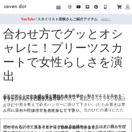
YouTube
/ スタイリスト若狭さんご紹介アイテム
more >
合わせ方でグッとオシ
ャレに！プリーツスカ
ートで女性らしさを演
出
プリーツスカートとは、広がりのある立体感や、動きやすさを高めることを目的に、
ひだを繰り返し重ねたスカート
のこと。
歩くとスカートがひらひらと揺れ、様々なプリーツスカートが人気です。
プリーツスカートのお手入れ方法
・プリーツのひだに埃がたまりやすいので、布目にそってブラシを掛けて下さい。
・ひだや形を整えて必ずハンガーに掛けて下さい。(たたみ置きは禁止！)
・雨に濡れた時は水分をタオルなどで取り、元のひだの通りにたたみ、ハンガーに掛けて自然乾燥して下さい。
sevendot のプリーツスカートはミモレ丈。膝からふくらはぎの真ん中が隠れるくらいの丈感をミモレ丈といいます。気になる足の太い部分を隠してくれるので、
スタイルアップ効果が期待できます。