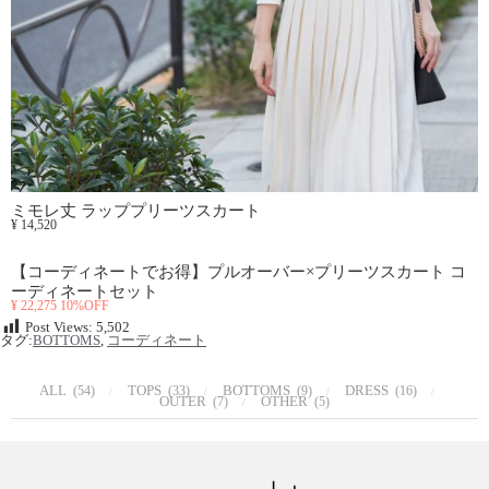
ミモレ丈 ラッププリーツスカート
¥ 14,520
【コーディネートでお得】プルオーバー×プリーツスカート コ
ーディネートセット
¥ 22,275 10%OFF
Post Views:
5,502
タグ:
BOTTOMS
,
コーディネート
ALL
TOPS
BOTTOMS
DRESS
(54)
(33)
(9)
(16)
OUTER
OTHER
(7)
(5)