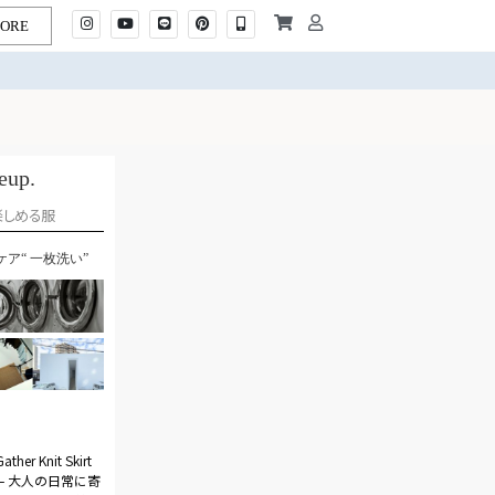
TORE
eup.
楽しめる服
ケア“ 一枚洗い”
ther Knit Skirt
– 大人の日常に寄