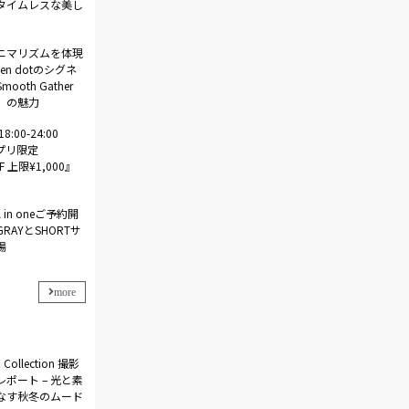
タイムレスな美し
ニマリズムを体現
en dotのシグネ
ooth Gather
irt」の魅力
) 18:00-24:00
アプリ限定
F 上限¥1,000』
All in oneご予約開
GRAYとSHORTサ
場
more
 Collection 撮影
ポート – 光と素
なす秋冬のムード