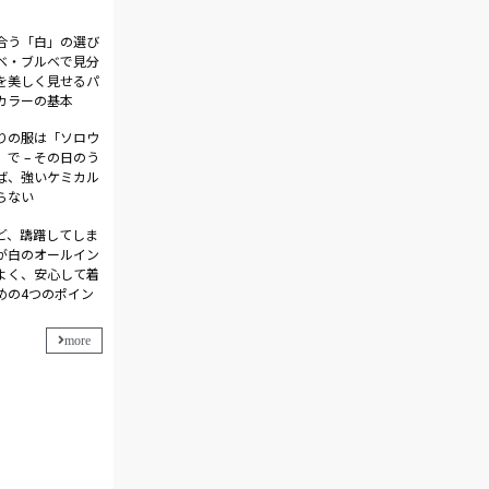
合う「白」の選び
エベ・ブルベで見分
を美しく見せるパ
カラーの基本
りの服は「ソロウ
で – その日のう
ば、強いケミカル
らない
ど、躊躇してしま
人が白のオールイン
よく、安心して着
めの4つのポイン
more