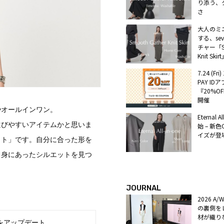
り添う、
さ
大人のミ
する、sev
チャー「Sm
Knit Sk
7.24 (Fri
PAY ID
『20%OF
開催
やオールインワン。
Eternal 
選びやすいアイテムかと思いま
始 – 新色
イズが登
ット」です。自分に合った形を
自身にあったシルエットを見つ
JOURNAL
2026 A/W
の裏側をレ
材が織り
をアップデート