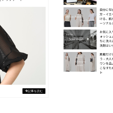
自分に似
方 – イ
ける、肌
ーソナル
お気に入
ォッシュ」
ちに洗え
洗剤はい
素敵だけ
う – 大
ワンを品
こなすた
ト
記事を読む