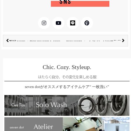
SNS
前へ
次へ
YouTube「Breathable Cotton Cardigan」を公開
YouTube「 スタッフが選ぶ「春から夏まで使える」香り4選 」を公開
Chic. Cozy. Styleup.
はたらく自分、その変化を楽しめる服
seven dotがオススメするアイテムケア“ 一枚洗い”