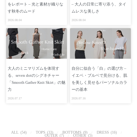
をレポート – 光と素材が織りな
– 大人の日常に寄り添う、タイ
す秋冬のムード
ムレスな美しさ
2026.08.04
2026.08.04
大人のミニマリズムを体現す
自分に似合う「白」の選び方 –
る、seven dotのシグネチャー
イエベ・ブルベで見分ける、肌
「Smooth Gather Knit Skirt」の魅
を美しく見せるパーソナルカラ
力
ーの基本
2026.07.17
2026.07.16
ALL
TOPS
BOTTOMS
DRESS
(54)
(33)
(9)
(16)
OUTER
OTHER
(7)
(5)