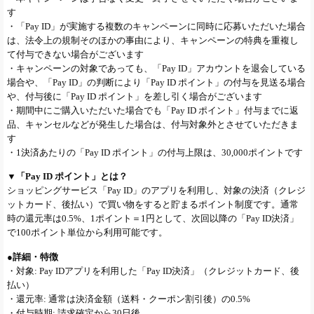
す
・「Pay ID」が実施する複数のキャンペーンに同時に応募いただいた場合
は、法令上の規制そのほかの事由により、キャンペーンの特典を重複し
て付与できない場合がございます
・キャンペーンの対象であっても、「Pay ID」アカウントを退会している
場合や、「Pay ID」の判断により「Pay ID ポイント」の付与を見送る場合
や、付与後に「Pay ID ポイント」を差し引く場合がございます
・期間中にご購入いただいた場合でも「Pay ID ポイント」付与までに返
品、キャンセルなどが発生した場合は、付与対象外とさせていただきま
す
・1決済あたりの「Pay ID ポイント」の付与上限は、30,000ポイントです
▼「Pay ID ポイント」とは？
ショッピングサービス「Pay ID」のアプリを利用し、対象の決済（クレジ
ットカード、後払い）で買い物をすると貯まるポイント制度です。通常
時の還元率は0.5%、1ポイント＝1円として、次回以降の「Pay ID決済」
で100ポイント単位から利用可能です。
●詳細・特徴
・対象: Pay IDアプリを利用した「Pay ID決済」（クレジットカード、後
払い）
・還元率: 通常は決済金額（送料・クーポン割引後）の0.5%
・付与時期: 請求確定から30日後