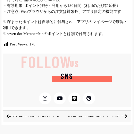
・有効期限: ポイント獲得・利用から180日間（利用のたびに延長）
・注意点: Webブラウザからの注文は対象外、アプリ限定の機能です
※貯まったポイントは自動的に付与され、アプリのマイページで確認・
利用できます。
※seven dot Membershipのポイントとは別で付与されます。
Post Views:
178
FOLLOW
US
SNS
前へ
次へ
6.12 Fri 12:00-24:00 / ポイント10倍「PAY IDアプリ」限定『▲●祭』開催（上限：1決済あたり30,000ポイント）
2026.05 seven dot / 人気ランキング & 在庫残り僅か