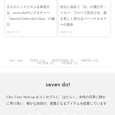
大人のミニマリズムを体現す
自分に似合う「白」の選び方 –
る、seven dotのシグネチャー
イエベ・ブルベで見分ける、肌
「Smooth Gather Knit Skirt」の魅
を美しく見せるパーソナルカラ
力
ーの基本
2026.07.17
2026.07.16
ALL
TOPS
BOTTOMS
DRESS
(54)
(33)
(9)
(16)
OUTER
OTHER
(7)
(5)
Chic. Cozy. Style up.をコンセプトに「はたらく」女性の日常に静か
に寄り添い、確かな自信の、基盤となるアイテムを提案しています