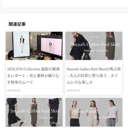
関連記事
2026 A/W Collection 撮影の裏側
Smooth Gather Knit Skirtが再入荷
をレポート – 光と素材が織りな
– 大人の日常に寄り添う、タイ
す秋冬のムード
ムレスな美しさ
2026.08.04
2026.08.04