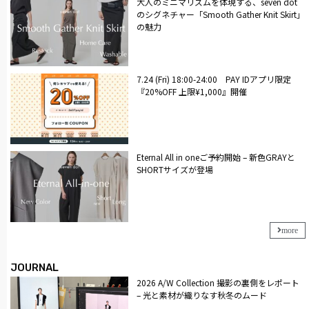
大人のミニマリズムを体現する、seven dot
のシグネチャー「Smooth Gather Knit Skirt」
の魅力
7.24 (Fri) 18:00-24:00 PAY IDアプリ限定
『20%OFF 上限¥1,000』開催
Eternal All in oneご予約開始 – 新色GRAYと
SHORTサイズが登場
more
JOURNAL
2026 A/W Collection 撮影の裏側をレポート
– 光と素材が織りなす秋冬のムード