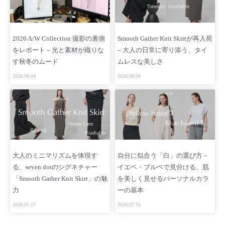
2026 A/W Collection 撮影の裏側
Smooth Gather Knit Skirtが再入荷
をレポート – 光と素材が織りな
– 大人の日常に寄り添う、タイ
す秋冬のムード
ムレスな美しさ
2026.08.04
2026.08.04
大人のミニマリズムを体現す
自分に似合う「白」の選び方 –
る、seven dotのシグネチャー
イエベ・ブルベで見分ける、肌
「Smooth Gather Knit Skirt」の魅
を美しく見せるパーソナルカラ
力
ーの基本
2026.07.17
2026.07.16