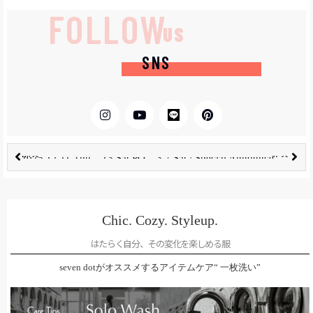
FOLLOW
US
SNS
前へ
次へ
2025.12.11 Thu – 13 Sat POPUP @Osaka
3.7 Sat / Special Announcement｜Adé Charity Bazaar
Chic. Cozy. Styleup.
はたらく自分、その変化を楽しめる服
seven dotがオススメするアイテムケア“ 一枚洗い”