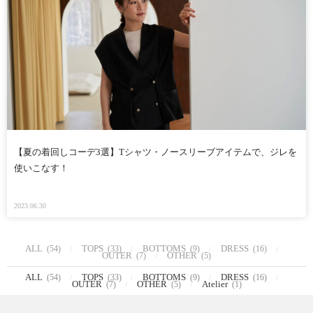
【夏の着回しコーデ3選】Tシャツ・ノースリーブアイテムで、ジレを
使いこなす！
2023.06.30
ALL
TOPS
BOTTOMS
DRESS
(54)
(33)
(9)
(16)
OUTER
OTHER
(7)
(5)
ALL
TOPS
BOTTOMS
DRESS
(54)
(33)
(9)
(16)
OUTER
OTHER
Atelier
(7)
(5)
(1)