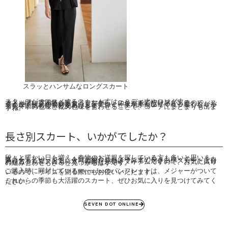
スラッとハンサムなロングスカート
スタッフがオススメするスカート丈は、ミディ丈やロング丈。
大人っぽい雰囲気を醸し出しながら、スリットで抜け感が出るので、スタイルアップが叶います。丈が長いと印象が重くなりそうと思われがちですが、軽めの素材を選ぶことで歩くと生地が動いてくれ、重くなりがちな雰囲気もぐっと変わります。
スカートの色味と靴の色味を合わせることで、コーデにまとまりも出ますね。
長さ別スカート、いかがでしたか？
段々と暖かい日も増え、春物のお洋服を探している方も多いと思います。
スカートといっても、今回ご紹介したように丈の長さも様々です。ご自身に合った丈、お気に入りの形を見つけてみてください。スカートは合わせるトップスによって、着回しが効くアイテムですので、お気に入りの組み合わせもきっと見つかるはずです。
ご購入時に同封しているseven dotのパンフレットは、メジャーがついているので、サイズを測る際にもお使いいただます。
これからの季節も大活躍のスカート、ぜひお気に入りを見つけてみてください。
SEVEN DOT ONLINE