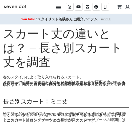
YouTube
/ スタイリスト若狭さんご紹介アイテム
more >
スカート丈の違いと
は？ – 長さ別スカート
丈を調査 –
春のスタイルによく取り入れられるスカート。
スカートの丈はミニスカートからロングスカートまで幅広い丈のアイテムが揃っていて、服装にもバリエーションを持たせられるので、楽しみたいアイテムです。丈感によっても雰囲気が変わりますので、シーンに合わせて、気分に合わせて様々な丈感を楽しんでみてください。ご自身に合う丈、サイズをお探しの方はぜひこの記事を参考にしてみてください。
長さ別スカート：ミニ丈
総丈30〜50cmの丈のスカート。履くと膝上のくらい長さのものを指します。タイトなものからフレアなものまであり同じミニスカートでも可愛らしいものから、スリムなシルエットを演出できるものまであります。
ミニスカートはロングブーツとの相性が良く、ロングブーツの時期にはミニスカートとロングブーツのコーデがオススメです。