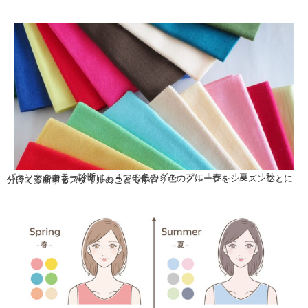
パーソナルカラー診断は、４つの色のグループに「春」「夏」「秋」「冬」と名前をつけて、もっとも似合う色のグループをシーズンごとに分けて診断するスタイルのことです。