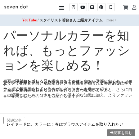
YouTube
/ スタイリスト若狭さんご紹介アイテム
more >
パーソナルカラーを知
れば、もっとファッシ
ョンを楽しめる！
初夏の陽射しを感じる日も増え、お出かけしやすい季節になると、ファッションを楽しみたいという気持ちも自然と高ぶってきますよね。
ショップを覗くと、トレンドカラー・デザインのアイテムがたくさん並んでいて心がときめいた経験は、きっと誰もが感じたことがあるはずです。
そこで近年注目されているのが「パーソナルカラー」です。
アイテムを選ぶ時、より自分に似合うカラーを知っていると、さらに自分自身を魅力的に見せることができると言われています。
この記事では、パーソナルカラーの基本的な知識に加え、よりファッションを楽しむためのコツをご紹介します。
関連記事
レイヤードに、カラーに！春はブラウスアイテムを取り入れたい
記事を読む