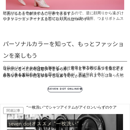
顔周りにある色がその人の印象を左右するので、逆に顔周りから遠ざけてあげることで解決することができます。
つまりコーディネートする際に、顔周りから遠い場所、つまりボトムスやファッションアイテムとして取り入ればOKです！
パーソナルカラーを知って、もっとファッショ
ンを楽しもう
自分のパーソナルカラーを知れば、より自分を魅力的に見せる色やファッションイメージが分かりますし、逆に苦手とする色であっても上手くコーディネートすれば解決できるので、もっとファッションを楽しむきっかけになったのではないでしょうか。
また「今まで似合わないと思っていた色が、実は似合う色だった」という気づきもあったのではないでしょうか。
好きな色や着たい色と似合う色は違うので、是非これまでとは違った色やコーディネートにもトライしてみてくださいね。
SEVEN DOT ONLINE
“一枚洗い”でシャツアイテムがアイロンいらずのケア
関連記事