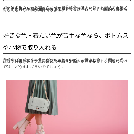
パーソナルカラーを知ることは、自分に合うファッションアイテムやメイクアイテムを知ることにつながり、自分の魅力を引き出してくれることでモチベーションも上がってくるでしょう。
また、自身の外見に対しても自信がもてるようになり、内面的な要素に対してもメリットが期待できます。
好きな色・着たい色が苦手な色なら、ボトムス
や小物で取り入れる
自分のパーソナルカラーが分かったけれど、「好きな色」「着たい色」が当てはまらなかったとしても諦めないでくださいね！
ファッションアイテムの話になりますが、コーディネートを間違わなければ「好きな色」「着たい色」を着ても問題ありません。
では、どうすれば良いのでしょう。