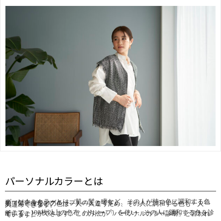
パーソナルカラーとは
パーソナルカラーとは、肌・髪・瞳など、その人が持つ色に調和する色素（似合う色のグループ）のことです。
肌・髪・瞳などの色は一人一人違うため、その人に調和する色も一人一人違ってきます。
そこで、100枚以上の色布（ドレープ）を使い、その人に調和する色を診断することができます。この方法が「パーソナルカラー診断」と言われています。