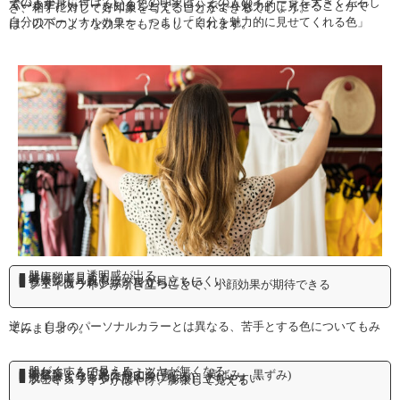
その人が身に付けている色の印象は、その人のイメージを大きく左右しています。
パーソナルカラーを知ることで、自分をより魅力的に見せることができ、相手に対して好印象を与えることができるでしょう。
自分のパーソナルカラー、つまり「自分を魅力的に見せてくれる色」は、以下のような効果をもたらしてくれます。
■ 肌にツヤ、透明感が出る
■ 健康的に見える
■ 若々しく見える
■ 色素沈着・肌トラブルが目立ちにくい
■ クマ・ほうれい線が目立ちにくい
■ フェイスラインが引き立つことで、小顔効果が期待できる
逆に、自身のパーソナルカラーとは異なる、苦手とする色についてもみてみましょう。
■ 肌がくすんで見える、ツヤが無くなる
■ 疲れている印象を与える
■ 不健康そうに見えやすい(青白い、黄ばみ、黒ずみ)
■ 実年齢よりも老けた印象になる
■ 肌のざらつきや、肌トラブルが目立ちやすい
■ フェイスラインがぼやけ、膨張して見える