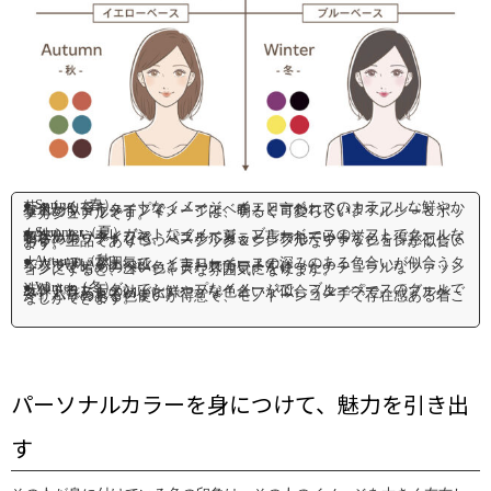
● Spring（春）
若々しくてキュートなイメージ、イエローベースのカラフルな鮮やかな色が似合うタイプで、「イエベ春」と言われています。
基本のファッションイメージは、明るく可愛らしい、ヘルシー＆ポップカジュアルです。
● Summer（夏）
女性らしいエレガントなイメージ、ブルーベースのソフトでクールな色が似合うタイプで、「ブルベ夏」と言われています。
明るめのソフトな色、パステルカラー、スモーキーな色を得意としており、上品でありつつベーシック＆シンプルなファッションが似合います。
● Autumn（秋）
大人っぽい雰囲気で、イエローベースの深みのある色合いが似合うタイプで、「イエベ秋」と言われています。
シックで暗めの深い色、アースカラーを使ったナチュラルなファッションにすると、ゴージャスな雰囲気になります。
● Winter（冬）
洗練されたモダンでシャープなイメージで、ブルーベースのクールでコントラストの効いた鮮やかな色合いが似合うタイプで、「ブルベ冬」と言われています。
メリハリのある色使いが得意で、モノトーンコーデで存在感ある着こなしができます。
パーソナルカラーを身につけて、魅力を引き出
す