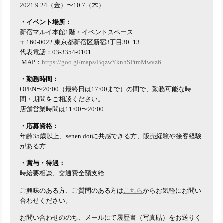
2021.9.24（金）〜10.7（木）
・イベント場所：
新宿マルイ本館1階・イベントスペース
〒160-0022 東京都新宿区新宿3丁目30−13
代表電話：03-3354-0101
MAP：
https://goo.gl/maps/BqzwYknhSPtmMwvz6
・勤務時間：
OPEN〜20:00（最終日は17:00まで）の間で、勤務可能な時
間・期間をご相談ください。
店舗営業時間は11:00〜20:00
・応募資格：
年齢35歳以上、senen dotに共感できる方、販売経験や接客経験
がある方
・賞与・待遇：
時給要相談、交通費全額支給
ご興味のある方、ご質問のある方は
こちら
からお気軽にお問い
合わせください。
お問い合わせののち、メールにて履歴書（写真貼）をお送りく