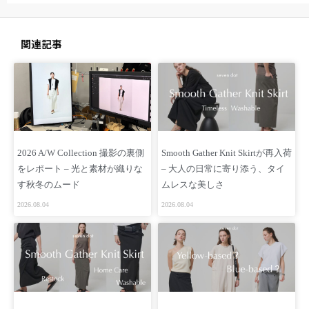
関連記事
2026 A/W Collection 撮影の裏側
Smooth Gather Knit Skirtが再入荷
をレポート – 光と素材が織りな
– 大人の日常に寄り添う、タイ
す秋冬のムード
ムレスな美しさ
2026.08.04
2026.08.04