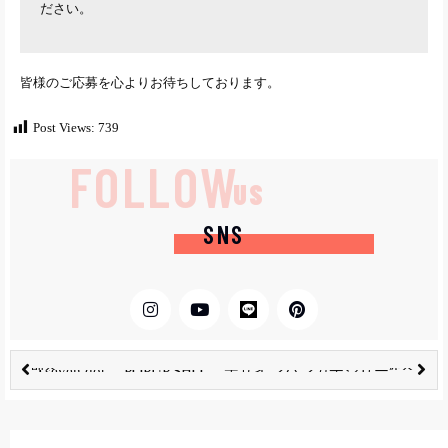
ださい。
皆様のご応募を心よりお待ちしております。
Post Views:
739
FOLLOW
US
SNS
前へ
次へ
【seven dot POPUP SHOP初出店決定！！】
デザインハンカチシリーズに、新柄追加！COLORFUL TRAVEL