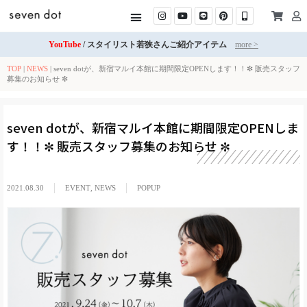
YouTube
/ スタイリスト若狭さんご紹介アイテム
more >
TOP
|
NEWS
|
seven dotが、新宿マルイ本館に期間限定OPENします！！✼ 販売スタッフ
募集のお知らせ ✼
seven dotが、新宿マルイ本館に期間限定OPENしま
す！！✼ 販売スタッフ募集のお知らせ ✼
2021.08.30
EVENT
,
NEWS
POPUP