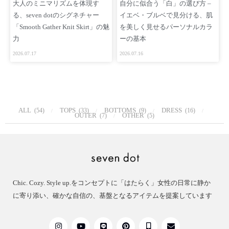
大人のミニマリズムを体現す
自分に似合う「白」の選び方 –
る、seven dotのシグネチャー
イエベ・ブルベで見分ける、肌
「Smooth Gather Knit Skirt」の魅
を美しく見せるパーソナルカラ
力
ーの基本
2026.07.17
2026.07.16
ALL
TOPS
BOTTOMS
DRESS
(54)
(33)
(9)
(16)
OUTER
OTHER
(7)
(5)
Chic. Cozy. Style up.をコンセプトに「はたらく」女性の日常に静か
に寄り添い、確かな自信の、基盤となるアイテムを提案しています