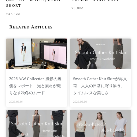
one – OFF WHITE / LONG・
Cutsew – SAND BEIGE
を知りたい」ということも多いかと思います。
SHORT
¥
8,800
お客様に心から納得してお買い物をお楽しみいただけるよう、
¥
27,500
ご購入前のサイズ選びや生地感のご相談を大切にしています。
少しでも迷われましたら、ご購入前に画面右下の公式LINEもし
Related Articles
くはCONTACTからお気軽にご相談くださいませ。スタッフが着
用感などを丁寧にご案内いたします。
※当店では一点一点大切にお届けしているため、お届け後のお
客様都合による返品・交換はご遠慮いただいております。ぜひ
事前のチャット相談をご活用いただき、安心してお買い物をお
楽しみくださいませ。
2026 A/W Collection 撮影の裏
Smooth Gather Knit Skirtが再入
▼ よくあるご質問はこちら
側をレポート – 光と素材が織
荷 – 大人の日常に寄り添う、
りなす秋冬のムード
タイムレスな美しさ
FAQ
2026.08.04
2026.08.04
【価格】 ¥8,800（税込 ）/ ¥8,000(税別）
【商品番号】 SD06S-MSC
【素材】 ポリエステル 100%
【重さ】 135 g