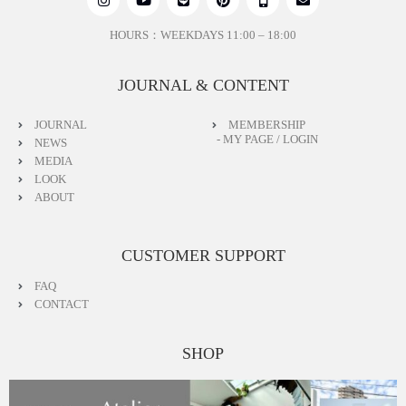
OFF WHITE https://www.seven-dot.com/items/98331003
GRAY https://www.seven-dot.com/items/113428373
HOURS：WEEKDAYS 11:00 – 18:00
SAND BEIGE https://www.seven-dot.com/items/1318794
65
JOURNAL & CONTENT
［ SNS ］
JOURNAL
MEMBERSHIP
フォローして入荷連絡やイベント情報を知ろう
- MY PAGE / LOGIN
NEWS
MEDIA
LINE https://page.line.me/496ytgtw?openQrModal=true
LOOK
Instagram https://www.instagram.com/seven.dot.officia
ABOUT
l/
YouTube https://www.youtube.com/@seven-dot
App https://thebase.com/to_app?s=shop&shop_id=sev
CUSTOMER SUPPORT
endot-fashionstore-jp&follow=true
FAQ
CONTACT
SHOP