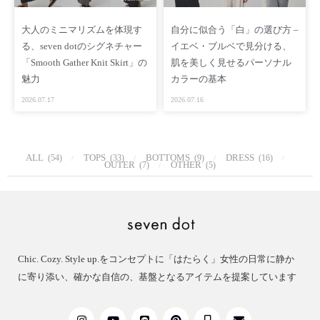
【生産国】 日本
【SIZE】 FREE
大人のミニマリズムを体現す
自分に似合う「白」の選び方 –
る、seven dotのシグネチャー
イエベ・ブルベで見分ける、
【採寸情報】
「Smooth Gather Knit Skirt」の
肌を美しく見せるパーソナル
総丈：60cm 身幅：38cm
魅力
カラーの基本
※手作業による平置きでの採寸の為、多少の誤差が出る場合が
2026.07.17
2026.07.16
ございます
予めご了承ください
【着用モデル】
ALL
TOPS
BOTTOMS
DRESS
(54)
(33)
(9)
(16)
OUTER
OTHER
(7)
(5)
身長 173cm サイズ FREE
［ Staff Comments ］
Playfulというテーマにぴったりなアイテム
ジャケット・首元があいたアイテムに
首元の斜めのカットがモードに仕上がります
Chic. Cozy. Style up.をコンセプトに「はたらく」女性の日常に静か
手持ちのアイテムに追加するだけで新鮮な雰囲気を
に寄り添い、確かな自信の、基盤となるアイテムを提案しています
お楽しみいただけます
［ Other ］