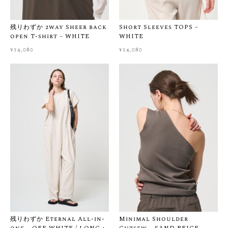
［ MATERIAL ］
‐ 程よい厚みとハリのある編地
残りわずか 2way Sheer back
Short Sleeves TOPS –
– サラッとして季節を問わずご利用いただけます
open T-shirt – WHITE
WHITE
¥
14,080
¥
14,080
［ OTHER ］
– 洗濯：洗濯機可能
– 透け感：なし
– 伸縮性：あり
［ 送料・お届けについて ］
ネコポスでのお届け 全国一律：¥280
※本商品は1枚までネコポスでお届け可能です。
※2枚目以降は通常便（本州・四国・九州：¥500 / 北海道・沖
縄：¥800）となります。
※ ¥30,000以上のご購入で送料無料 ご注文から1〜2営業日以内
に発送いたします（土日祝・イベント期間を除く）
［ サイズ・生地感に悩まれたら ］
残りわずか Eternal All-in-
Minimal Shoulder
ネットでのお買い物は「サイズが合うか不安」「実際の生地感