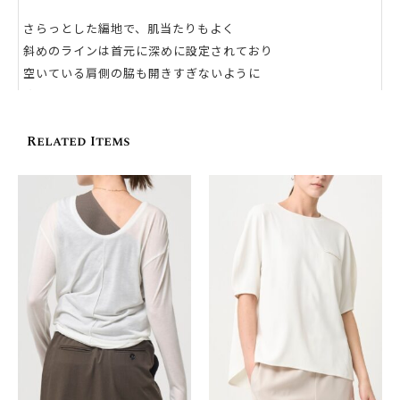
さらっとした編地で、肌当たりもよく
斜めのラインは首元に深めに設定されており
空いている肩側の脇も開きすぎないように
脇の上目に配置されています
前後2wayのため、左右どちらの肩にもフィットします
Related Items
裾にはスリットをいれることで生地が引っ張られすぎないよう
に
微調整していただけます
沢山の方に、手に取っていただきたい思いで
価格も調整したアイテムです
[ Item Detail ]
– スムースな編地で生地の縫い留めがないため肌当たりをよく
– 空いた肩のインナーは、肩から外してニットの内側に入れて
いただくと、気になりづらいように仕上げました
– ショルダーはしっかり幅を取りモードな印象に