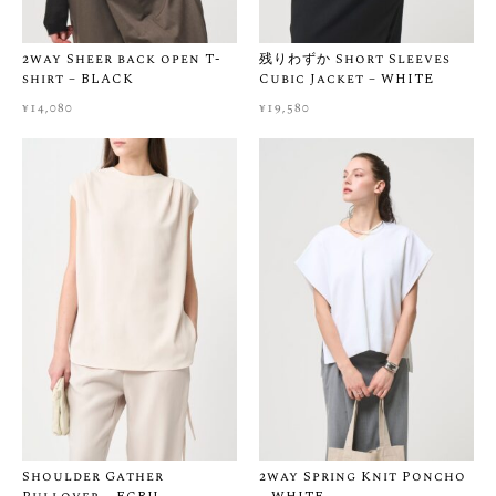
‐ポケットは右脇に1つ、フロント左に1つ
ヒップに2つの合計4つ
2way Sheer back open T-
残りわずか Short Sleeves
‐フロント左とヒップ右のポケットは、ボタン付き
shirt – BLACK
Cubic Jacket – WHITE
¥
14,080
¥
19,580
［ MATERIAL ］
‐ ハリ・程良い光沢感のある生地
［ OTHER ］
– 洗濯：洗濯機洗い可
– 透け感：なし
– 伸縮性：あり
［ 送料・お届けについて ］
本州・四国・九州：¥500 / 北海道・沖縄：¥800
※ ¥30,000以上のご購入で送料無料
ご注文から1〜2営業日以内に発送いたします（土日祝・イベン
ト期間を除く）
［ サイズ・生地感に悩まれたら ］
Shoulder Gather
2way Spring Knit Poncho