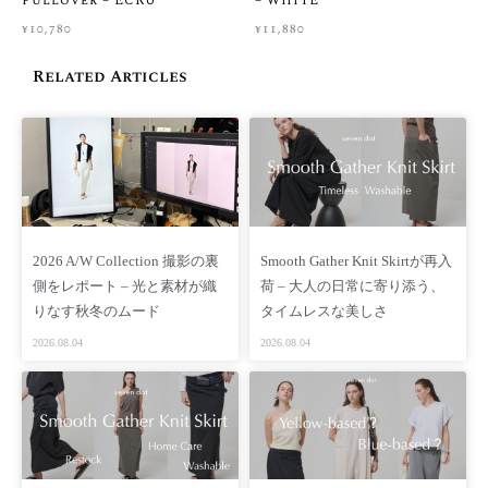
Pullover – ECRU
– WHITE
ネットでのお買い物は「サイズが合うか不安」「実際の生地感
¥
10,780
¥
11,880
を知りたい」ということも多いかと思います。
お客様に心から納得してお買い物をお楽しみいただけるよう、
Related Articles
ご購入前のサイズ選びや生地感のご相談を大切にしています。
少しでも迷われましたら、ご購入前に画面右下の公式LINEもし
くはCONTACTからお気軽にご相談くださいませ。スタッフが着
用感などを丁寧にご案内いたします。
※当店では一点一点大切にお届けしているため、お届け後のお
客様都合による返品・交換はご遠慮いただいております。ぜひ
2026 A/W Collection 撮影の裏
Smooth Gather Knit Skirtが再入
事前のチャット相談をご活用いただき、安心してお買い物をお
側をレポート – 光と素材が織
荷 – 大人の日常に寄り添う、
楽しみくださいませ。
りなす秋冬のムード
タイムレスな美しさ
▼ よくあるご質問はこちら
2026.08.04
2026.08.04
FAQ
【価格】 ¥23,650（税込 ）/ ¥21,500(税別）
【商品番号】SD05S-OLS-GRAY
【素材】本体 ポリエステル 63% レーヨン 26% 毛 6% ポリ
ウレタン 5%