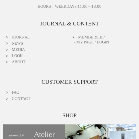
［ Staff Comments ］
HOURS：WEEKDAYS 11:00 – 18:00
アシンメトリーのシャープなフロントは、
仕立ての良いポケットでモード感が高まります
JOURNAL & CONTENT
サマーウールが入った生地で、涼し気なカラー
JOURNAL
MEMBERSHIP
洗練されたスタイリングをお楽しみください
- MY PAGE / LOGIN
NEWS
MEDIA
［ Update ］
LOOK
7.31のinstagram LIVEでご紹介しました
ABOUT
※スマートフォンで御覧ください
https://www.instagram.com/reel/DMxC2zhSXa4/?utm_sou
rce=ig_web_copy_link&igsh=MzRlODBiNWFlZA==
CUSTOMER SUPPORT
FAQ
［ Other ］
CONTACT
BLACK https://www.seven-dot.com/items/85160618
BROWN https://www.seven-dot.com/items/117513367
SHOP
［ SNS ］
フォローして入荷連絡やイベント情報を知ろう
LINE https://page.line.me/496ytgtw?openQrModal=true