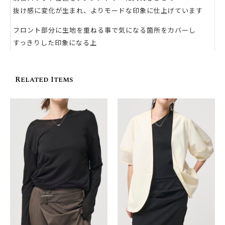
抜け感に変化が生まれ、よりモードな印象に仕上げています
フロント部分に生地を重ねる事で気になる箇所をカバーし
すっきりした印象になる上
後ろのウエストはゴムにすることで着心地の良さを実現しまし
た
Related Items
何度も修正を重ね
幅広い体型の方に合わせられるように
フロントには二段階のボタンをつけています
ベルト裏は別布を使用し
着用することで別布が見えアクセントに
生地は軽やかな動きが特徴で
お洗濯も可能です
[ DETAIL ]
‐後ろベルトにゴムあり
‐ウエスト２段階調整可能