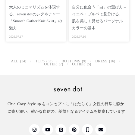
別布 綿 100%
大人のミニマリズムを体現す
自分に似合う「白」の選び方 –
る、seven dotのシグネチャー
イエベ・ブルベで見分ける、
【重さ】 465g
「Smooth Gather Knit Skirt」の
肌を美しく見せるパーソナル
【生産国】中国
魅力
カラーの基本
【SIZE】 FREE
2026.07.17
2026.07.16
【採寸情報(cm)】
FREE 総丈：90㎝ ウエスト：70-80㎝ ヒップ：100-104cm
※手作業による平置きでの採寸の為、多少の誤差が出る場合が
ALL
TOPS
BOTTOMS
DRESS
(54)
(33)
(9)
(16)
OUTER
OTHER
(7)
(5)
ございます
予めご了承ください
【着用モデル】
身長 167cm サイズ FREE
スタッフ169cm、154cm
Chic. Cozy. Style up.をコンセプトに「はたらく」女性の日常に静か
154cmのスタッフは普段XS-Sサイズのため、ウエストも大きめ
に寄り添い、確かな自信の、基盤となるアイテムを提案しています
に感じたようですが腰で履いてギリギリ地面につかない着用感
とのことでした