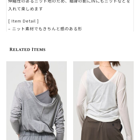
伸縮性のあるニット地のため、細身の割にINにもニットなどを
入れて楽しめます
[ Item Detail ]
– ニット素材でもきちんと感のある形
– スタイルアップするよう腕を細身に
– ゴールド・シルバーをお選びいただけるボタン
Related Items
– 内側に静電気防止加工
［ MATERIAL ］
‐ シルク混のしっとりしたニット
– ニットの割にダメージを受けづらい編み方
– ホームケアが可能
［ OTHER ］
– 洗濯：手洗い
– 透け感：なし
– 伸縮性：あり
［ 送料・お届けについて ］