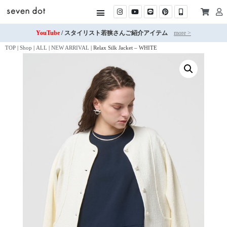
YouTube
/ スタイリスト若狭さんご紹介アイテム
more >
TOP
|
Shop
|
ALL
|
NEW ARRIVAL
|
Relax Silk Jacket – WHITE