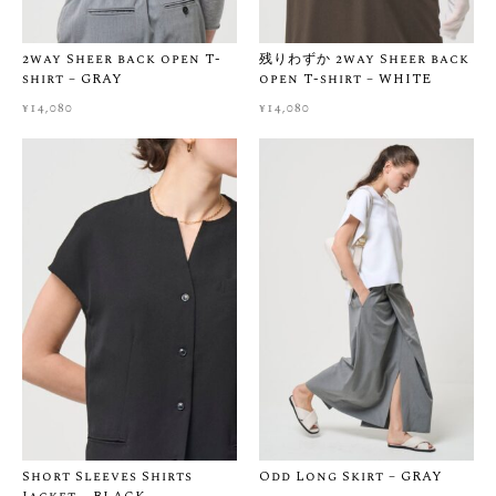
本州・四国・九州：¥500 / 北海道・沖縄：¥800
※ ¥30,000以上のご購入で送料無料
2way Sheer back open T-
残りわずか 2way Sheer back
ご注文から1〜2営業日以内に発送いたします（土日祝・イベン
shirt – GRAY
open T-shirt – WHITE
ト期間を除く）
¥
14,080
¥
14,080
［ サイズ・生地感に悩まれたら ］
ネットでのお買い物は「サイズが合うか不安」「実際の生地感
を知りたい」ということも多いかと思います。
お客様に心から納得してお買い物をお楽しみいただけるよう、
ご購入前のサイズ選びや生地感のご相談を大切にしています。
少しでも迷われましたら、ご購入前に画面右下の公式LINEもし
くはCONTACTからお気軽にご相談くださいませ。スタッフが着
用感などを丁寧にご案内いたします。
※当店では一点一点大切にお届けしているため、お届け後のお
客様都合による返品・交換はご遠慮いただいております。ぜひ
事前のチャット相談をご活用いただき、安心してお買い物をお
楽しみくださいませ。
Short Sleeves Shirts
Odd Long Skirt – GRAY
▼ よくあるご質問はこちら