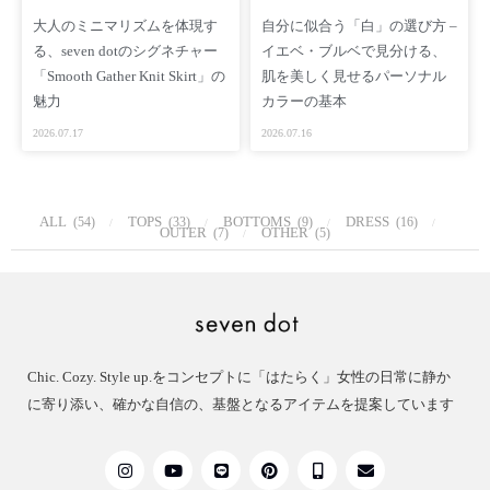
大人のミニマリズムを体現す
自分に似合う「白」の選び方 –
［ Staff Comments ］
る、seven dotのシグネチャー
イエベ・ブルベで見分ける、
さらっと羽織れて肩がこらないジャケットをニット素材で作り
「Smooth Gather Knit Skirt」の
肌を美しく見せるパーソナル
たいと思って企画しました
魅力
カラーの基本
繊細な素材ながらホームケアできることもこだわった点です
2026.07.17
2026.07.16
（1枚洗い・手洗いモードで乾燥もテスト済み）
ブラウスやシアーのアイテムとレイヤードすることで、幅広い
スタイリングにご活用いただけます
ALL
TOPS
BOTTOMS
DRESS
(54)
(33)
(9)
(16)
OUTER
OTHER
(7)
(5)
秋の始まりのカーディガン代わりに
冬のジャケットスタイルに
春のアウターに
幅広く使って頂けるニットジャケットです
［ Other ］
Chic. Cozy. Style up.をコンセプトに「はたらく」女性の日常に静か
BLACK https://www.seven-dot.com/items/124951756
に寄り添い、確かな自信の、基盤となるアイテムを提案しています
GRAY https://www.seven-dot.com/items/133187140
［ SNS ］