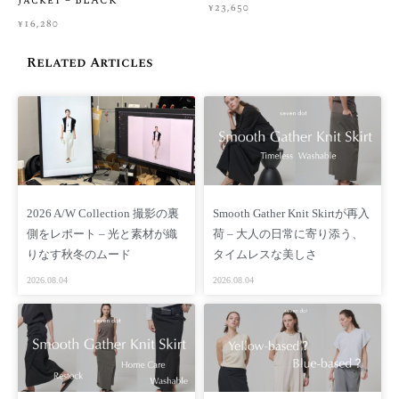
Jacket – BLACK
¥
23,650
¥
16,280
FAQ
Related Articles
【価格】 ¥24,750（税込 ）/ ¥22,500(税別）
【商品番号】 SD06S-RSJ
【素材】 アクリル 42% ポリウレタン 20% ナイロン 10%
再生繊維（テンセル）13% 毛 6% シルク 3%
【重さ】 600 g
【生産国】 中国
【SIZE】 FREE
2026 A/W Collection 撮影の裏
Smooth Gather Knit Skirtが再入
【採寸情報(cm)】
側をレポート – 光と素材が織
荷 – 大人の日常に寄り添う、
総丈：60cm 身幅：49.5cm 肩幅：38cm 袖口：9cm
りなす秋冬のムード
タイムレスな美しさ
2026.08.04
2026.08.04
※手作業による平置きでの採寸の為、多少の誤差が出る場合が
ございます
予めご了承ください
【着用モデル】
身長 167cm サイズ FREE