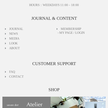
フォローして入荷連絡やイベント情報を知ろう
HOURS：WEEKDAYS 11:00 – 18:00
LINE https://page.line.me/496ytgtw?openQrModal=true
Instagram https://www.instagram.com/seven.dot.officia
JOURNAL & CONTENT
l/
YouTube https://www.youtube.com/@seven-dot
JOURNAL
MEMBERSHIP
App https://thebase.com/to_app?s=shop&shop_id=sev
- MY PAGE / LOGIN
NEWS
endot-fashionstore-jp&follow=true
MEDIA
LOOK
‐‐‐‐‐‐‐‐‐‐
ABOUT
Relaxed Silk Jacket
A knit jacket crafted from silk-blend yarn with a soft sh
CUSTOMER SUPPORT
een.
FAQ
Featuring a bouclé-like knit pattern, this relaxed jacket
CONTACT
offers dimensionality and a soft, comfortable feel again
st the skin.
SHOP
Available with buttons in silver or gold, allowing you to
choose the color that best complements your accessori
es while supplies last.