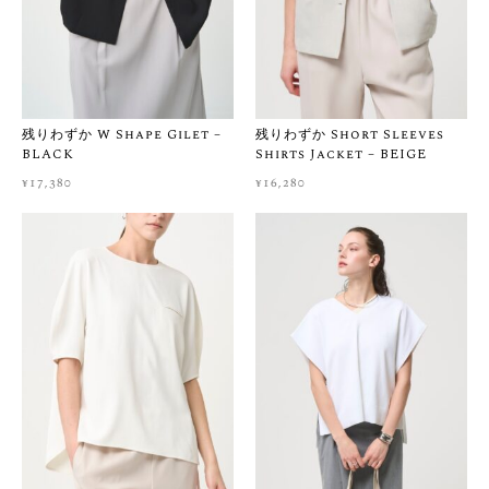
– 透け感：なし
– 伸縮性：あり
［ 送料・お届けについて ］
本州・四国・九州：¥500 / 北海道・沖縄：¥800
残りわずか W Shape Gilet –
残りわずか Short Sleeves
※ ¥30,000以上のご購入で送料無料
BLACK
Shirts Jacket – BEIGE
ご注文から1〜2営業日以内に発送いたします（土日祝・イベン
¥
17,380
¥
16,280
ト期間を除く）
［ サイズ・生地感に悩まれたら ］
ネットでのお買い物は「サイズが合うか不安」「実際の生地感
を知りたい」ということも多いかと思います。
お客様に心から納得してお買い物をお楽しみいただけるよう、
ご購入前のサイズ選びや生地感のご相談を大切にしています。
少しでも迷われましたら、ご購入前に画面右下の公式LINEもし
くはCONTACTからお気軽にご相談くださいませ。スタッフが着
用感などを丁寧にご案内いたします。
※当店では一点一点大切にお届けしているため、お届け後のお