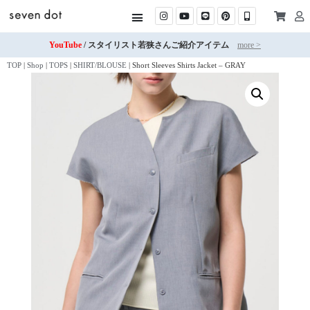
YouTube
/ スタイリスト若狭さんご紹介アイテム
more >
TOP
|
Shop
|
TOPS
|
SHIRT/BLOUSE
|
Short Sleeves Shirts Jacket – GRAY