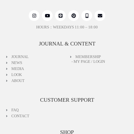
［ Coordination ］
Odd Long Skirt – BLACK
https://www.seven-dot.com/items/85160618
HOURS：WEEKDAYS 11:00 – 18:00
［ SNS ］
フォローして入荷連絡やイベント情報を知ろう
JOURNAL & CONTENT
LINE
https://page.line.me/496ytgtw?openQrModal=true
JOURNAL
MEMBERSHIP
- MY PAGE / LOGIN
NEWS
Instagram
MEDIA
https://www.instagram.com/seven.dot.official/
LOOK
ABOUT
CUSTOMER SUPPORT
FAQ
CONTACT
SHOP