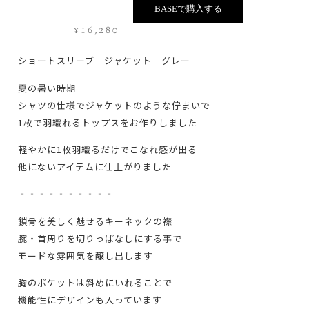
BASEで購入する
¥
16,280
ショートスリーブ ジャケット グレー
夏の暑い時期
シャツの仕様でジャケットのような佇まいで
1枚で羽織れるトップスをお作りしました
軽やかに1枚羽織るだけでこなれ感が出る
他にないアイテムに仕上がりました
‐‐‐‐‐‐‐‐‐‐
鎖骨を美しく魅せるキーネックの襟
腕・首周りを切りっぱなしにする事で
モードな雰囲気を醸し出します
胸のポケットは斜めにいれることで
機能性にデザインも入っています