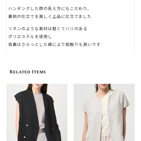
ハンギングした際の見え方にもこだわり、
裏側の仕立てを美しく上品に仕立てました
リネンのような素材は軽くてハリのある
ポリエステルを使用し
背裏はさらっとした綿により肌触りも良いです
[ Item Detail ]
-襟、腕周りは切りっぱなし
Related Items
‐前後胸下にタックをいれて、ウエスト周りをスッキリと
-ドロップした袖は気になる二の腕をカバー
– 肩まわりのカットはインナーが見えづらいサイズ感に
［ MATERIAL ］
‐ハリがあり軽やか
‐しわになりづらい
［ OTHER ］
– 洗濯：洗濯機洗い可