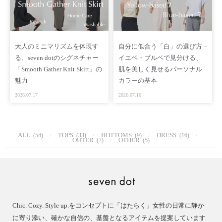
【着用モデル】
身長 167cm・173cm
サイズ FREE
大人のミニマリズムを体現す
自分に似合う「白」の選び方 –
る、seven dotのシグネチャー
イエベ・ブルベで見分ける、
［ Staff Comments ］
「Smooth Gather Knit Skirt」の
肌を美しく見せるパーソナル
暑い夏に着れるジャケットは活躍の場を広げ
魅力
カラーの基本
カジュアルになりがちなシーズンでも
インナーに羽織るだけで
2026.07.17
2026.07.16
洗練された着こなしができます
長すぎない丈感のバランスは
ALL
TOPS
BOTTOMS
DRESS
(54)
(33)
(9)
(16)
低身長の方にも合わせやすく
OUTER
OTHER
(7)
(5)
スカート、パンツのボトムも問わず
着こなしできます
［ Other ］
BEIGE https://www.seven-dot.com/items/85533634
Chic. Cozy. Style up.をコンセプトに「はたらく」女性の日常に静か
BLACK https://www.seven-dot.com/items/85533588
に寄り添い、確かな自信の、基盤となるアイテムを提案しています