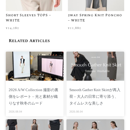
客様都合による返品・交換はご遠慮いただいております。ぜひ
事前のチャット相談をご活用いただき、安心してお買い物をお
Short Sleeves TOPS –
2way Spring Knit Poncho
楽しみくださいませ。
WHITE
– WHITE
▼ よくあるご質問はこちら
¥
14,080
¥
11,880
FAQ
Related Articles
【価格】 ¥16,280（税込 ）/ ¥14,800（税別）
【商品番号】 SD04S-SSJ-BK
【素材】表地：ポリエステル 100% 別布：綿 100%
【重さ】 – g
【生産国】中国
【SIZE】 FREE
2026 A/W Collection 撮影の裏
Smooth Gather Knit Skirtが再入
側をレポート – 光と素材が織
荷 – 大人の日常に寄り添う、
【採寸情報(cm)】
りなす秋冬のムード
タイムレスな美しさ
FREE 着丈：64㎝ 身幅：104㎝ 肩幅：58.5cm
2026.08.04
2026.08.04
※手作業による平置きでの採寸の為、多少の誤差が出る場合が
ございます
予めご了承ください