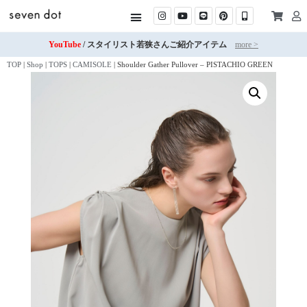
YouTube
/ スタイリスト若狭さんご紹介アイテム
more >
TOP
|
Shop
|
TOPS
|
CAMISOLE
|
Shoulder Gather Pullover – PISTACHIO GREEN