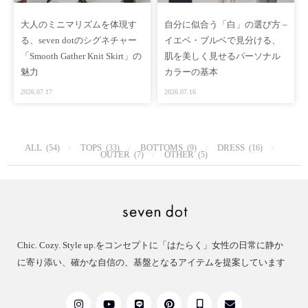
https://www.seven-dot.com/items/72217486
大人のミニマリズムを体現す
自分に似合う「白」の選び方 –
［ Coordination ］
る、seven dotのシグネチャー
イエベ・ブルベで見分ける、
W Shape Gilet – PISTACHIO GREEN
「Smooth Gather Knit Skirt」の
肌を美しく見せるパーソナル
https://www.seven-dot.com/items/71772288
魅力
カラーの基本
2way Long Straight Skirt – PISTACHIO GREEN
2026.07.17
2026.07.16
https://www.seven-dot.com/items/72216623
［ SNS ］
ALL
TOPS
BOTTOMS
DRESS
(54)
(33)
(9)
(16)
フォローして入荷連絡やイベント情報を知ろう
OUTER
OTHER
(7)
(5)
LINE https://page.line.me/496ytgtw?openQrModal=true
Instagram https://www.instagram.com/seven.dot.officia
l/
YouTube https://www.youtube.com/@seven-dot
App https://thebase.com/to_app?s=shop&shop_id=sev
Chic. Cozy. Style up.をコンセプトに「はたらく」女性の日常に静か
endot-fashionstore-jp&follow=true
に寄り添い、確かな自信の、基盤となるアイテムを提案しています