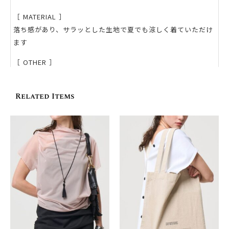
［ MATERIAL ］
落ち感があり、サラッとした生地で夏でも涼しく着ていただけ
ます
［ OTHER ］
– 洗濯：洗濯機洗い可能
– 透け感：若干あり
Related Items
– 伸縮性：あり
［ 送料・お届けについて ］
ネコポスでのお届け 全国一律：¥280
※本商品は1枚までネコポスでお届け可能です。
※2枚目以降は通常便（本州・四国・九州：¥500 / 北海道・沖
縄：¥800）となります。
※ ¥30,000以上のご購入で送料無料 ご注文から1〜2営業日以内
に発送いたします（土日祝・イベント期間を除く）
［ サイズ・生地感に悩まれたら ］