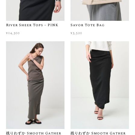
ネットでのお買い物は「サイズが合うか不安」「実際の生地感
を知りたい」ということも多いかと思います。
お客様に心から納得してお買い物をお楽しみいただけるよう、
ご購入前のサイズ選びや生地感のご相談を大切にしています。
River Sheer Tops – PINK
Savor Tote Bag
少しでも迷われましたら、ご購入前に画面右下の公式LINEもし
¥
14,300
¥
3,520
くはCONTACTからお気軽にご相談くださいませ。スタッフが着
用感などを丁寧にご案内いたします。
※当店では一点一点大切にお届けしているため、お届け後のお
客様都合による返品・交換はご遠慮いただいております。ぜひ
事前のチャット相談をご活用いただき、安心してお買い物をお
楽しみくださいませ。
▼ よくあるご質問はこちら
FAQ
【商品番号】 SD23-SGP-GREEN
【素材】 表地：ポリエステル 96% ポリウレタン4%
【生産国】 韓国
残りわずか Smooth Gather
残りわずか Smooth Gather
【SIZE】 FREE