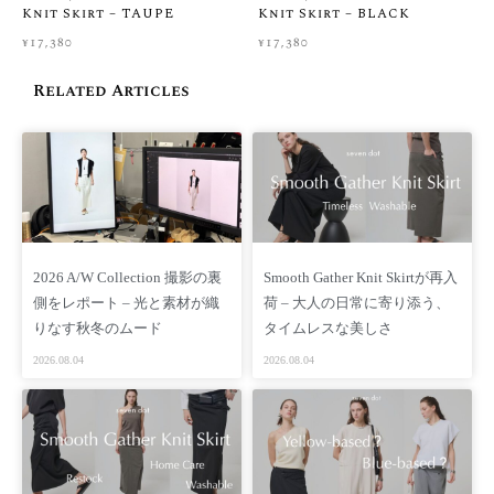
Knit Skirt – TAUPE
Knit Skirt – BLACK
【採寸情報(cm)】
¥
17,380
¥
17,380
FREE 着丈：71.5 / 75cm 身幅：58.5cm 肩幅：42cm
Related Articles
※手作業による平置きでの採寸の為、多少の誤差が出る場合が
ございます
予めご了承ください
【着用モデル】
身長 167cm・173cm・165cm
サイズ FREE
※モデルの普段の洋服の着用サイズはSになります
2026 A/W Collection 撮影の裏
Smooth Gather Knit Skirtが再入
側をレポート – 光と素材が織
荷 – 大人の日常に寄り添う、
［ Staff Comments ］
りなす秋冬のムード
タイムレスな美しさ
seven dot春夏の新作で代表的なセットアップ
2026.08.04
2026.08.04
ニュアンスカラーのピスタチオグリーンが新鮮に映ります
ボディラインを拾わず、ボトムも選ばず着て頂けます
［ Other ］
ECRU