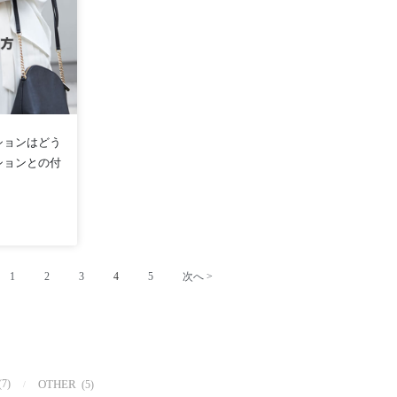
ションはどう
ションとの付
1
2
3
4
5
次へ >
(7)
OTHER
(5)