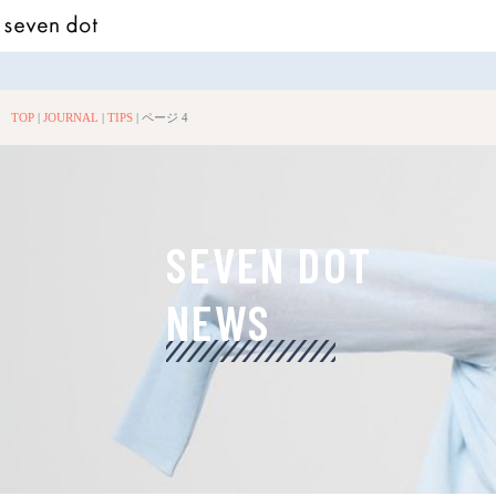
TOP
|
JOURNAL
|
TIPS
|
ページ 4
SEVEN DOT
NEWS