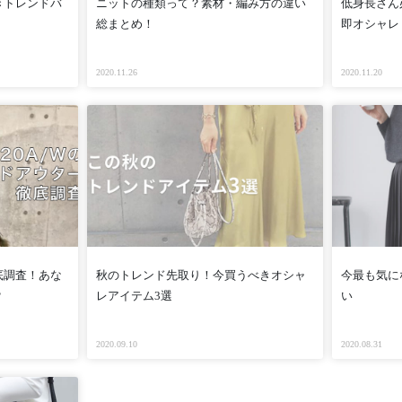
きトレンドバ
ニットの種類って？素材・編み方の違い
低身長さん
総まとめ！
即オシャレ
2020.11.26
2020.11.20
底調査！あな
秋のトレンド先取り！今買うべきオシャ
今最も気に
？
レアイテム3選
い
2020.09.10
2020.08.31