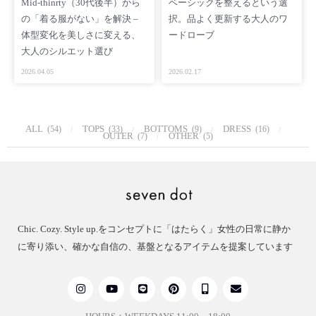
Mid-thinrty（30代後半）から
ベーシックを整えるという選
の「着る服がない」を解決 –
択。品よく更新する大人のワ
体型変化を美しさに変える、
ードローブ
大人のシルエット選び
2026.04.05
2026.02.17
ALL
TOPS
BOTTOMS
DRESS
(54)
(33)
(9)
(16)
OUTER
OTHER
(7)
(5)
Chic. Cozy. Style up.をコンセプトに「はたらく」女性の日常に静か
に寄り添い、確かな自信の、基盤となるアイテムを提案しています