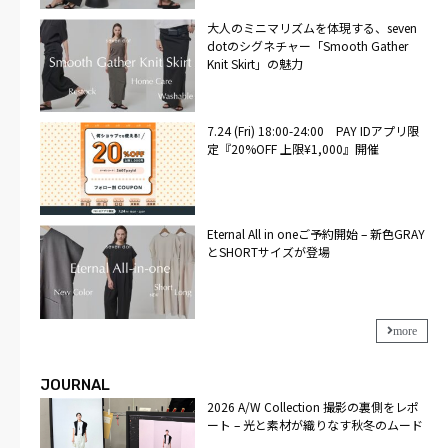
大人のミニマリズムを体現する、seven
dotのシグネチャー「Smooth Gather
Knit Skirt」の魅力
7.24 (Fri) 18:00-24:00 PAY IDアプリ限
定『20%OFF 上限¥1,000』開催
Eternal All in oneご予約開始 – 新色GRAY
とSHORTサイズが登場
more
JOURNAL
2026 A/W Collection 撮影の裏側をレポ
ート – 光と素材が織りなす秋冬のムード