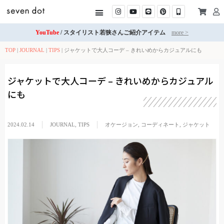
YouTube
/ スタイリスト若狭さんご紹介アイテム
more >
TOP
|
JOURNAL
|
TIPS
|
ジャケットで大人コーデ – きれいめからカジュアルにも
ジャケットで大人コーデ – きれいめからカジュアル
にも
2024.02.14
JOURNAL
,
TIPS
オケージョン
,
コーディネート
,
ジャケット