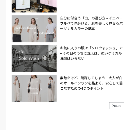
自分に似合う「白」の選び方 – イエベ・
ブルベで見分ける、肌を美しく見せるパ
ーソナルカラーの基本
お気に入りの服は「ソロウォッシュ」で
– その日のうちに洗えば、強いケミカル
洗剤はいらない
素敵だけど、躊躇してしまう – 大人が白
のオールインワンを品よく、安心して着
こなすための4つのポイント
more