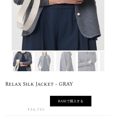
Relax Silk Jacket – GRAY
BASEで購入する
¥
24,750