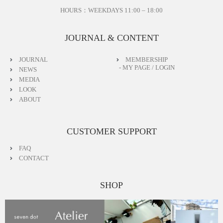
フォローして入荷連絡やイベント情報を知ろう
HOURS：WEEKDAYS 11:00 – 18:00
LINE https://page.line.me/496ytgtw?openQrModal=true
Instagram https://www.instagram.com/seven.dot.officia
JOURNAL & CONTENT
l/
YouTube https://www.youtube.com/@seven-dot
JOURNAL
MEMBERSHIP
App https://thebase.com/to_app?s=shop&shop_id=sev
- MY PAGE / LOGIN
NEWS
endot-fashionstore-jp&follow=true
MEDIA
LOOK
‐‐‐‐‐‐‐‐‐‐
ABOUT
Relaxed Silk Jacket
CUSTOMER SUPPORT
A knit jacket crafted from silk-blend yarn with a soft sh
een.
FAQ
CONTACT
Featuring a bouclé-like knit pattern, this relaxed jacket
offers dimensionality and a soft, comfortable feel again
st the skin.
SHOP
Available with buttons in silver or gold, allowing you to
choose the color that best complements your accessori
es while supplies last.