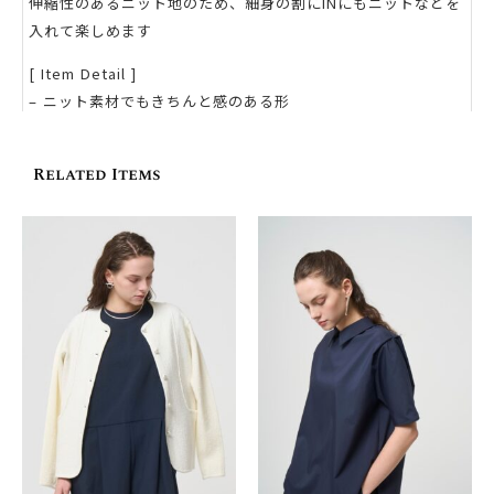
伸縮性のあるニット地のため、細身の割にINにもニットなどを
入れて楽しめます
[ Item Detail ]
– ニット素材でもきちんと感のある形
– スタイルアップするよう腕を細身に
– ゴールド・シルバーをお選びいただけるボタン
Related Items
– 内側に静電気防止加工
［ MATERIAL ］
‐ シルク混のしっとりしたニット
– ニットの割にダメージを受けづらい編み方
– ホームケアが可能
［ OTHER ］
– 洗濯：手洗い
– 透け感：なし
– 伸縮性：あり
［ 送料・お届けについて ］