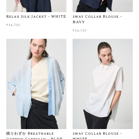
本州・四国・九州：¥500 / 北海道・沖縄：¥800
※ ¥30,000以上のご購入で送料無料
Relax Silk Jacket – WHITE
2way Collar Blouse –
ご注文から1〜2営業日以内に発送いたします（土日祝・イベン
NAVY
¥
24,750
ト期間を除く）
¥
24,750
［ サイズ・生地感に悩まれたら ］
ネットでのお買い物は「サイズが合うか不安」「実際の生地感
を知りたい」ということも多いかと思います。
お客様に心から納得してお買い物をお楽しみいただけるよう、
ご購入前のサイズ選びや生地感のご相談を大切にしています。
少しでも迷われましたら、ご購入前に画面右下の公式LINEもし
くはCONTACTからお気軽にご相談くださいませ。スタッフが着
用感などを丁寧にご案内いたします。
※当店では一点一点大切にお届けしているため、お届け後のお
客様都合による返品・交換はご遠慮いただいております。ぜひ
事前のチャット相談をご活用いただき、安心してお買い物をお
楽しみくださいませ。
残りわずか Breathable
2way Collar Blouse –
▼ よくあるご質問はこちら