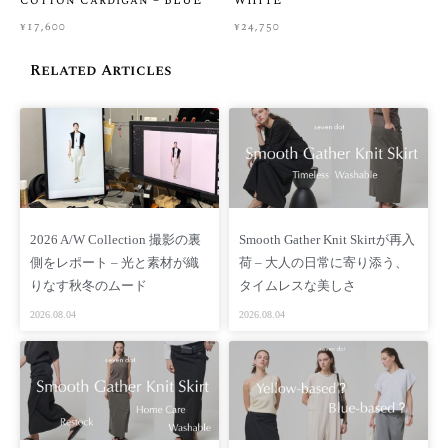
Cotton Cardigan – BLUE
WHITE
¥
17,600
¥
24,750
FAQ
Related Articles
【価格】 ¥24,750（税込 ）/ ¥22,500(税別）
【商品番号】 SD06S-RSJ
【素材】 アクリル 42% ポリウレタン 20% ナイロン 10%
再生繊維（テンセル）13% 毛 6% シルク 3%
【重さ】 600 g
【生産国】 中国
【SIZE】 FREE
2026 A/W Collection 撮影の裏
Smooth Gather Knit Skirtが再入
【採寸情報(cm)】
側をレポート – 光と素材が織
荷 – 大人の日常に寄り添う、
総丈：60cm 身幅：49.5cm 肩幅：38cm 袖口：9cm
りなす秋冬のムード
タイムレスな美しさ
2026.08.04
2026.08.04
※手作業による平置きでの採寸の為、多少の誤差が出る場合が
ございます
予めご了承ください
【着用モデル】
身長 167cm サイズ FREE