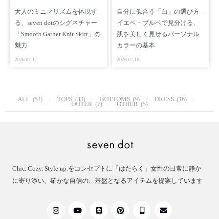
大人のミニマリズムを体現す
自分に似合う「白」の選び方 –
［ Staff Comments ］
る、seven dotのシグネチャー
イエベ・ブルベで見分ける、
さらっと羽織れて肩がこらないジャケットをニット素材で作り
「Smooth Gather Knit Skirt」の
肌を美しく見せるパーソナル
たいと思って企画しました
魅力
カラーの基本
繊細な素材ながらホームケアできることもこだわった点です
2026.07.17
2026.07.16
（1枚洗い・手洗いモードで乾燥もテスト済み）
ブラウスやシアーのアイテムとレイヤードすることで、幅広い
スタイリングにご活用いただけます
ALL
TOPS
BOTTOMS
DRESS
(54)
(33)
(9)
(16)
OUTER
OTHER
(7)
(5)
秋の始まりのカーディガン代わりに
冬のジャケットスタイルに
春のアウターに
幅広く使って頂けるニットジャケットです
［ Other ］
Chic. Cozy. Style up.をコンセプトに「はたらく」女性の日常に静か
BLACK https://www.seven-dot.com/items/124951756
に寄り添い、確かな自信の、基盤となるアイテムを提案しています
WHITE https://www.seven-dot.com/items/133187341
［ SNS ］